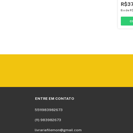
R$3
8
x
de
R$
ENTRE EM CONTATO
5511983982673
(11) 983982673
livrariafilemon@gmail.com