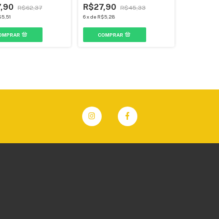
7,90
R$27,90
R$62,37
R$45,33
5,51
6
x
de
R$5,28