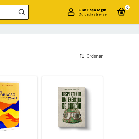
0
Olá!
Faça login
Ou cadastre-se
Ordenar