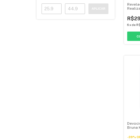
Revela
Realiz
APLICAR
R$29
6
x
de
R$
Devoci
Bruna K
Buscan
-
39
%
O