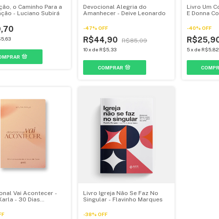
ção, o Caminho Para a
Devocional Alegria do
Livro Um C
ação - Luciano Subirá
Amanhecer - Deive Leonardo
E Donna Co
,70
-
47
%
OFF
-
40
%
OFF
R$44,90
R$25,9
5,63
R$85,09
10
x
de
R$5,33
5
x
de
R$5,82
onal Vai Acontecer -
Livro Igreja Não Se Faz No
arla - 30 Dias
Singular - Flavinho Marques
do o Novo de Deus
FF
-
38
%
OFF