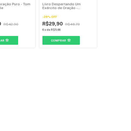
oração Puro - Tom
Livro Despertando Um
le
Exército de Oração -
Guilherme Batista
-
39
%
OFF
0
R$29,90
R$42,90
R$48,73
6
x
de
R$5,66