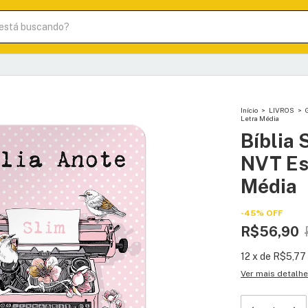
Início
>
LIVROS
>
Letra Média
Bíblia
NVT Es
Média
-
45
%
OFF
R$56,90
12
x
de
R$5,77
Ver mais detalh