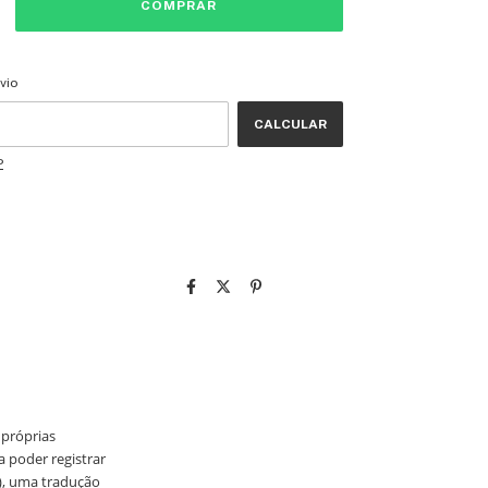
CEP:
ALTERAR CEP
vio
CALCULAR
P
 próprias
 poder registrar
), uma tradução