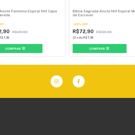
 Anote Feminina Espiral NVI Capa
Bíblia Sagrada Anote NVI Espiral 
Vereda
de Escrever
FF
-
45
%
OFF
2,90
R$72,90
R$131,90
R$131,90
R$7,39
12
x
de
R$7,39