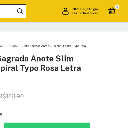
0
Olá!
Faça login
Ou cadastre-se
GEOGRÁFICA
>
Bíblia Sagrada Anote Slim NVT Espiral Typo Rosa
 Sagrada Anote Slim
piral Typo Rosa Letra
R$103,90
es