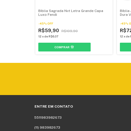
VT Rosa Brilhante
Bíblia Sagrada Nvt Letra Grande Capa
Bíblia
Luxo Fendi
Dura 
-
45
%
OFF
-
45
%
O
R$59,90
R$7
R$109,90
12
x
de
R$6,07
12
x
de
ENTRE EM CONTATO
5511983982673
(11) 983982673