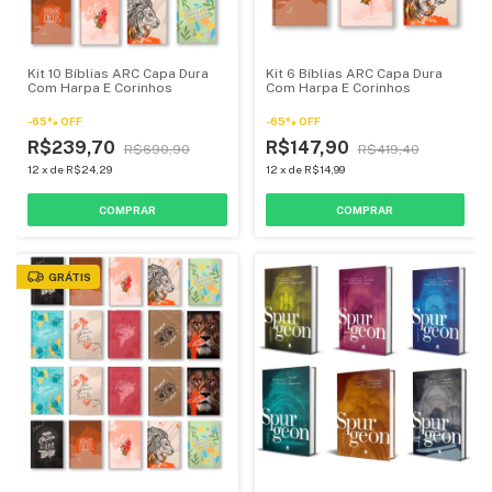
Kit 10 Bíblias ARC Capa Dura
Kit 6 Bíblias ARC Capa Dura
Com Harpa E Corinhos
Com Harpa E Corinhos
-
65
%
OFF
-
65
%
OFF
R$239,70
R$147,90
R$690,90
R$419,40
12
x
de
R$24,29
12
x
de
R$14,99
GRÁTIS