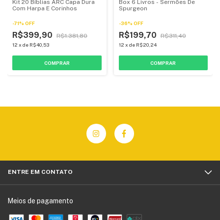
Kit 20 Bíblias ARC Capa Dura
Box 6 Livros - Sermões De
Com Harpa E Corinhos
Spurgeon
-
71
%
OFF
-
36
%
OFF
R$399,90
R$199,70
R$1.381,80
R$311,40
12
x
de
R$40,53
12
x
de
R$20,24
ENTRE EM CONTATO
Meios de pagamento