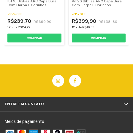
Kit 10 Bíblias ARC Capa Dura
Kit 20 Bíblias ARC Capa Dura
Com Harpa E Corinhos
Com Harpa E Corinhos
-
65
%
OFF
-
71
%
OFF
R$239,70
R$399,90
R$690,90
R$1.381,80
12
x
de
R$24,29
12
x
de
R$40,53
ENTRE EM CONTATO
Meios de pagamento