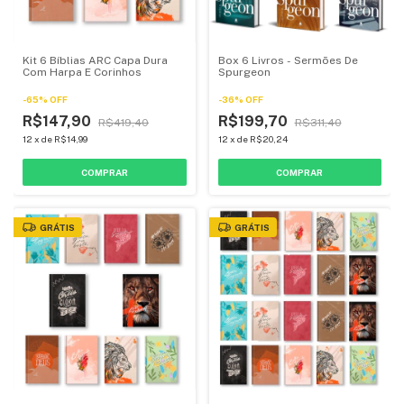
Kit 6 Bíblias ARC Capa Dura
Box 6 Livros - Sermões De
Com Harpa E Corinhos
Spurgeon
-
65
%
OFF
-
36
%
OFF
R$147,90
R$199,70
R$419,40
R$311,40
12
x
de
R$14,99
12
x
de
R$20,24
GRÁTIS
GRÁTIS